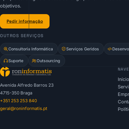
objetivos.
Pedir informação
OUTROS SERVIÇOS
Consultoria Informática
Serviços Geridos
Desenvo
Suporte
Outsourcing
NAV
Iníci
Avenida Alfredo Barros 23
Serv
4715-350 Braga
Empr
+351 253 253 840
Cont
geral@roninformatis.pt
Polít